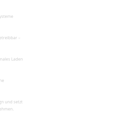
Systeme
etreibbar –
ionales Laden
he
gn und setzt
nehmen.