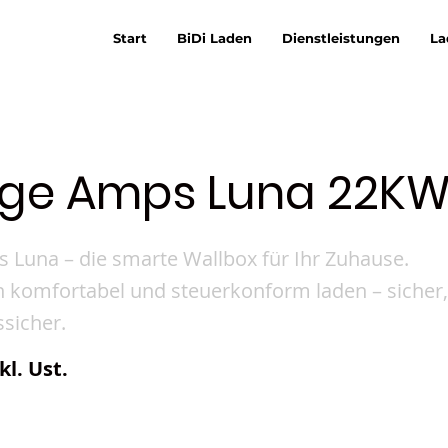
Start
BiDi Laden
Dienstleistungen
La
ge Amps Luna 22K
 Luna – die smarte Wallbox für Ihr Zuhause.
komfortabel und steuerkonform laden – sicher, 
sicher.
kl. Ust.