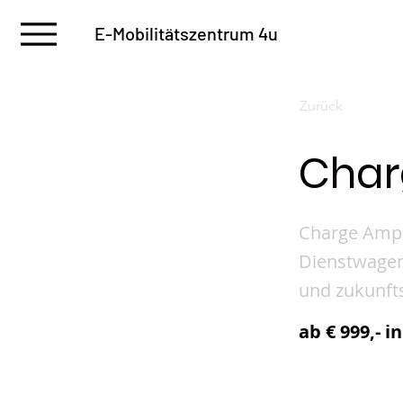
E-Mobilitätszentrum 4u
Zurück
Char
Charge Amps
Dienstwagen 
und zukunfts
ab € 999,- in