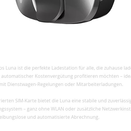
 Luna ist die perfekte Ladestation für alle, die zuhause la
on automatischer Kostenvergütung profitieren möchten – idea
it Dienstwagen-Regelungen oder Mitarbeiterladungen.
ierten SIM-Karte bietet die Luna eine stabile und zuverläss
ssystem – ganz ohne WLAN oder zusätzliche Netzwerkinsta
 reibungslose und automatisierte Abrechnung.