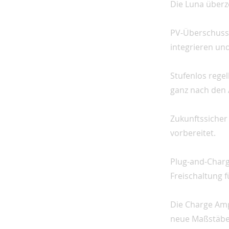
Die Luna überze
PV-Überschussl
integrieren und
Stufenlos regel
ganz nach den 
Zukunftssicher 
vorbereitet.
Plug-and-Char
Freischaltung 
Die Charge Amp
neue Maßstäbe 