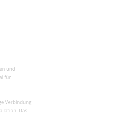
den und
l für
ige Verbindung
llation. Das