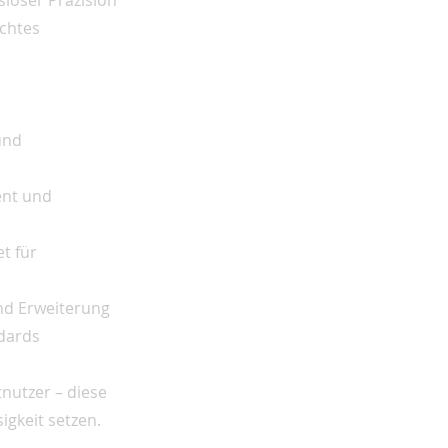
sloser Präzision
echtes
und
ent und
t für
und Erweiterung
ndards
nutzer – diese
sigkeit setzen.