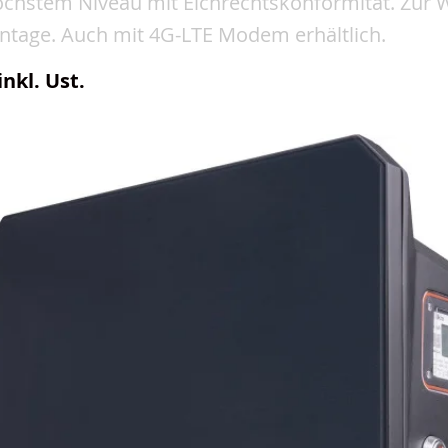
öchstem Niveau mit Eichrechtskonformität. Zur 
tage. Auch mit 4G-LTE Modem erhältlich.
inkl. Ust.