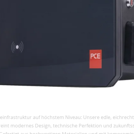
deinfrastruktur auf höchstem Niveau: Unsere edle, eichrech
reint modernes Design, technische Perfektion und zukunfts