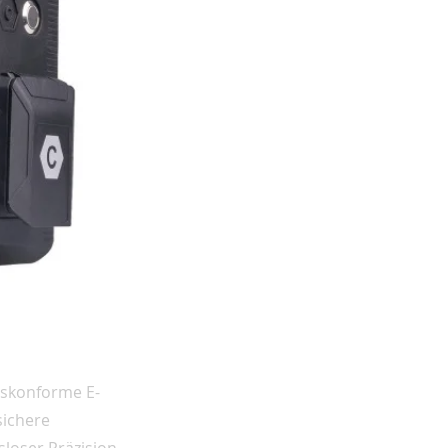
tskonforme E-
sichere