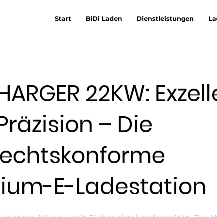
Start
BiDi Laden
Dienstleistungen
La
CHARGER 22KW: Exzell
t Präzision – Die
rechtskonforme
ium-E-Ladestation