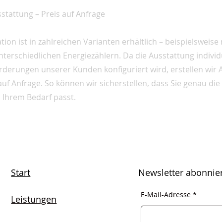
sstattung – Preis auf Anfrage
ion ist in zahlreichen Varianten erhältlich – beispielsweise
erschiedlichen Energiezählern. Da die Ausstattung individ
orderungen unserer Kunden konfiguriert wird, erstellen wir
auf Anfrage. So können wir sicherstellen, dass Sie genau di
u Ihrem Bedarf passt.
Start
Newsletter abonnie
E-Mail-Adresse
Leistungen