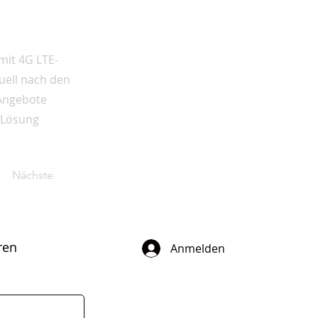
 mit 4G LTE-
uell nach den
 Angebote
e Lösung
Nächste
ren
Anmelden