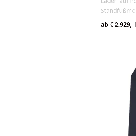
Laden auf h
Standfußmon
ab € 2.929,- 