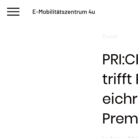
E-Mobilitätszentrum 4u
Zurück
PRI:
triff
eich
Prem