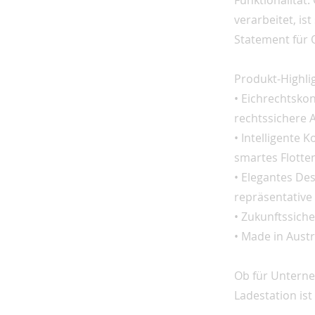
Funktionalität
verarbeitet, is
Statement für Q
Produkt-Highli
• Eichrechtsk
rechtssichere
• Intelligente
smartes Flott
• Elegantes De
repräsentative
• Zukunftssich
• Made in Aust
Ob für Unterne
Ladestation ist 