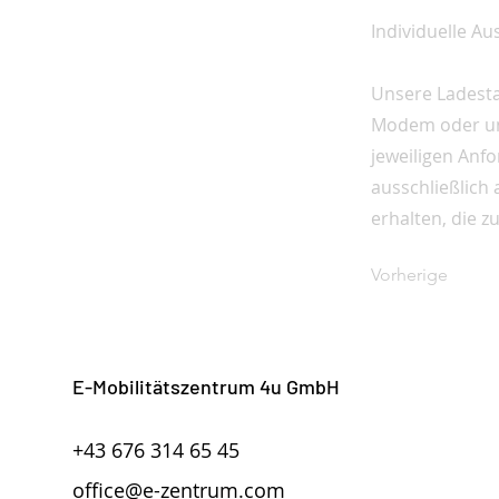
Individuelle Au
Unsere Ladestat
Modem oder unt
jeweiligen Anf
ausschließlich 
erhalten, die z
Vorherige
E-Mobilitätszentrum 4u GmbH
+43 676 314 65 45
office@e-zentrum.com