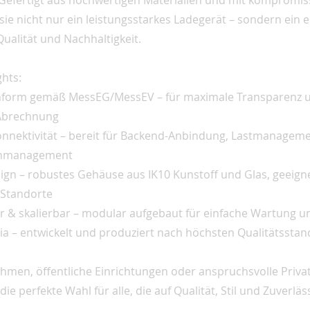
. Gefertigt aus hochwertigen Materialien und mit kompromis
t sie nicht nur ein leistungsstarkes Ladegerät – sondern ein 
ualität und Nachhaltigkeit.
ghts:
onform gemäß MessEG/MessEV – für maximale Transparenz 
 Abrechnung
 Konnektivität – bereit für Backend-Anbindung, Lastmanagem
enmanagement
sign – robustes Gehäuse aus IK10 Kunstoff und Glas, geeigne
 Standorte
er & skalierbar – modular aufgebaut für einfache Wartung 
ria – entwickelt und produziert nach höchsten Qualitätssta
hmen, öffentliche Einrichtungen oder anspruchsvolle Privat
die perfekte Wahl für alle, die auf Qualität, Stil und Zuverläs