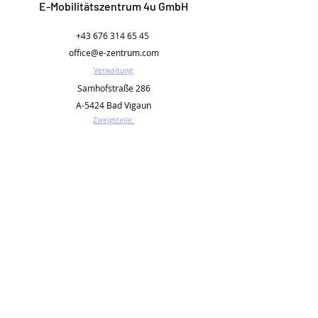
E-Mobilitätszentrum 4u GmbH
+43 676 314 65 45
office@e-zentrum.com
Verwaltung:
Samhofstraße 286
A-5424 Bad Vigaun
Zweigstelle:
Degelestraße 2a
A-5400 Hallein
AGB´s
Impressu
Datenschut
m
z
Start
Leistungen