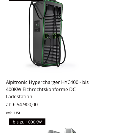
Alpitronic Hypercharger HYC400 - bis
400KW Eichrechtskonforme DC
Ladestation
Sale-Preis
ab
€ 54.900,00
exkl. USt
bis zu 1000KW