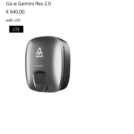
Go-e Gemini flex 2.0
Preis
€ 640,00
exkl. USt
LTE
Charge Amps Luna 22KW
Preis
€ 749,00
exkl. USt