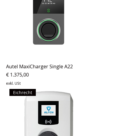
Autel MaxiCharger Single A22
Preis
€ 1.375,00
exkl. USt
Eichrecht