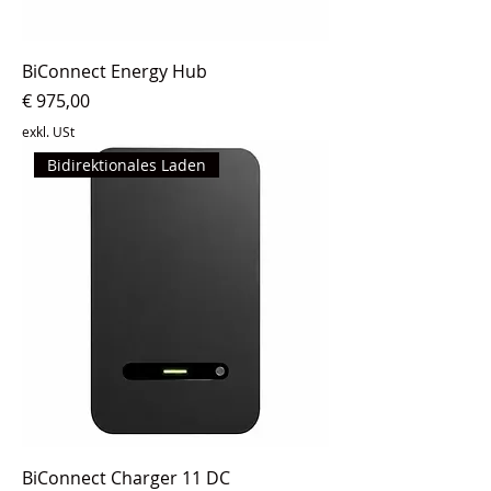
BiConnect Energy Hub
Preis
€ 975,00
exkl. USt
Bidirektionales Laden
BiConnect Charger 11 DC