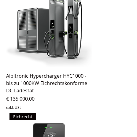
Alpitronic Hypercharger HYC1000 -
bis zu 1000KW Eichrechtskonforme
DC Ladestat
Preis
€ 135.000,00
exkl. USt
Eichrecht