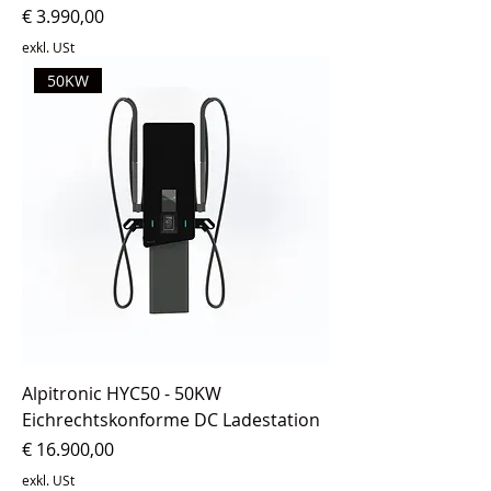
Preis
€ 3.990,00
exkl. USt
50KW
Alpitronic HYC50 - 50KW
Eichrechtskonforme DC Ladestation
Preis
€ 16.900,00
exkl. USt