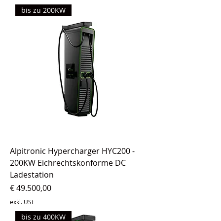
bis zu 200KW
Alpitronic Hypercharger HYC200 -
200KW Eichrechtskonforme DC
Ladestation
Preis
€ 49.500,00
exkl. USt
bis zu 400KW